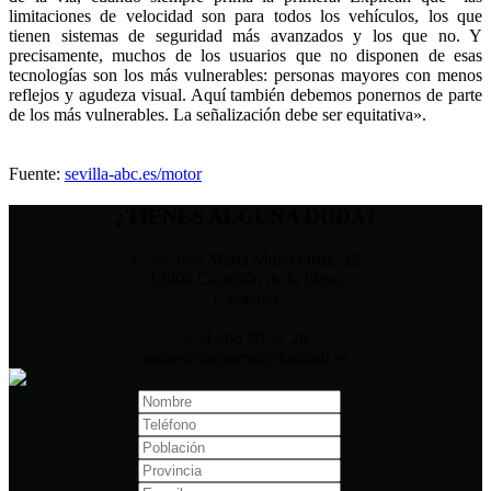
limitaciones de velocidad son para todos los vehículos, los que
tienen sistemas de seguridad más avanzados y los que no. Y
precisamente, muchos de los usuarios que no disponen de esas
tecnologías son los más vulnerables: personas mayores con menos
reflejos y agudeza visual. Aquí también debemos ponernos de parte
de los más vulnerables. La señalización debe ser equitativa».
Fuente:
sevilla-abc.es/motor
¿TIENES ALGUNA DUDA?
C/ de José María Mulet Ortiz, 22
12006 Castellón de la Plana
Castellón
+34 606 90 57 26
autoescolajaumei@hotmail.es