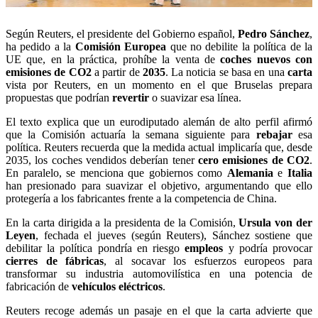
Según Reuters, el presidente del Gobierno español,
Pedro Sánchez
,
ha pedido a la
Comisión Europea
que no debilite la política de la
UE que, en la práctica, prohíbe la venta de
coches nuevos con
emisiones de CO2
a partir de
2035
. La noticia se basa en una
carta
vista por Reuters, en un momento en el que Bruselas prepara
propuestas que podrían
revertir
o suavizar esa línea.
El texto explica que un eurodiputado alemán de alto perfil afirmó
que la Comisión actuaría la semana siguiente para
rebajar
esa
política. Reuters recuerda que la medida actual implicaría que, desde
2035, los coches vendidos deberían tener
cero emisiones de CO2
.
En paralelo, se menciona que gobiernos como
Alemania
e
Italia
han presionado para suavizar el objetivo, argumentando que ello
protegería a los fabricantes frente a la competencia de China.
En la carta dirigida a la presidenta de la Comisión,
Ursula von der
Leyen
, fechada el jueves (según Reuters), Sánchez sostiene que
debilitar la política pondría en riesgo
empleos
y podría provocar
cierres de fábricas
, al socavar los esfuerzos europeos para
transformar su industria automovilística en una potencia de
fabricación de
vehículos eléctricos
.
Reuters recoge además un pasaje en el que la carta advierte que