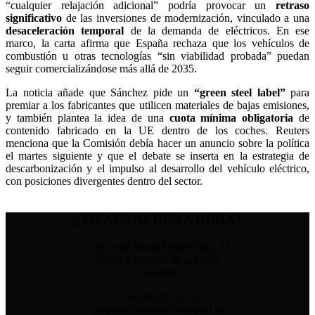
“cualquier relajación adicional” podría provocar un
retraso
significativo
de las inversiones de modernización, vinculado a una
desaceleración temporal
de la demanda de eléctricos. En ese
marco, la carta afirma que España rechaza que los vehículos de
combustión u otras tecnologías “sin viabilidad probada” puedan
seguir comercializándose más allá de 2035.
La noticia añade que Sánchez pide un
“green steel label”
para
premiar a los fabricantes que utilicen materiales de bajas emisiones,
y también plantea la idea de una
cuota mínima obligatoria
de
contenido fabricado en la UE dentro de los coches. Reuters
menciona que la Comisión debía hacer un anuncio sobre la política
el martes siguiente y que el debate se inserta en la estrategia de
descarbonización y el impulso al desarrollo del vehículo eléctrico,
con posiciones divergentes dentro del sector.
¿TIENES ALGUNA DUDA?
C/ de José María Mulet Ortiz, 22
12006 Castellón de la Plana
Castellón
+34 606 90 57 26
autoescolajaumei@hotmail.es