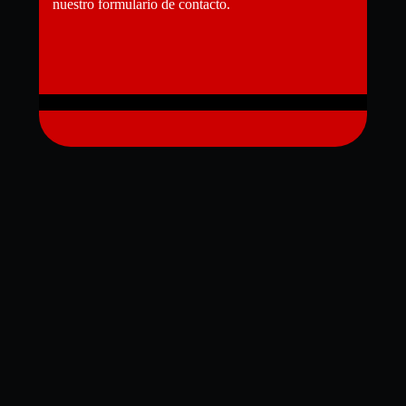
nuestro formulario de contacto.
¡Haznos tu consulta!
¿TIENES ALGUNA DUDA?
C/ de José María Mulet Ortiz, 22
12006 Castellón de la Plana
Castellón
+34 606 90 57 26
autoescolajaumei@hotmail.es