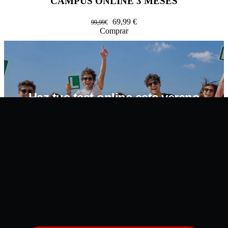
CAMPUS ONLINE 3 MESES
69,99
€
99,99
€
Comprar
Haz tus test online este verano
desde tu lugar de vacaciones
CONTÁCTANOS